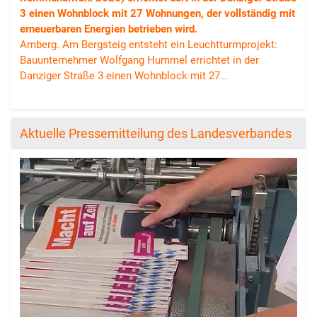
3 einen Wohnblock mit 27 Wohnungen, der vollständig mit
erneuerbaren Energien betrieben wird.
Amberg. Am Bergsteig entsteht ein Leuchtturmprojekt:
Bauunternehmer Wolfgang Hummel errichtet in der
Danziger Straße 3 einen Wohnblock mit 27…
Aktuelle Pressemitteilung des Landesverbandes