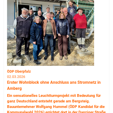
ÖDP Oberpfalz
02.03.2026
Erster Wohnblock ohne Anschluss ans Stromnetz in
Amberg
Ein sensationelles Leuchtturmprojekt mit Bedeutung für
ganz Deutschland entsteht gerade am Bergsteig.
Bauunternehmer Wolfgang Hummel (ÖDP Kandidat für die
Kommunalwahl 2026) errichtet dort in der Danziger Straße