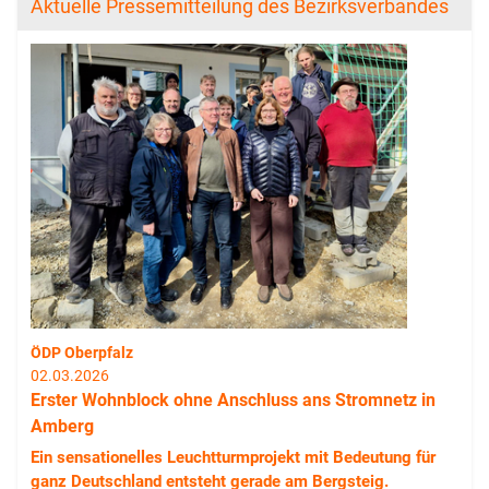
Aktuelle Pressemitteilung des Bezirksverbandes
ÖDP Oberpfalz
02.03.2026
Erster Wohnblock ohne Anschluss ans Stromnetz in
Amberg
Ein sensationelles Leuchtturmprojekt mit Bedeutung für
ganz Deutschland entsteht gerade am Bergsteig.