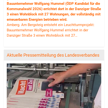
Bauunternehmer Wolfgang Hummel (ÖDP Kandidat für die
Kommunalwahl 2026) errichtet dort in der Danziger Straße
3 einen Wohnblock mit 27 Wohnungen, der vollständig mit
erneuerbaren Energien betrieben wird.
Amberg. Am Bergsteig entsteht ein Leuchtturmprojekt:
Bauunternehmer Wolfgang Hummel errichtet in der
Danziger Straße 3 einen Wohnblock mit 27…
Aktuelle Pressemitteilung des Landesverbandes