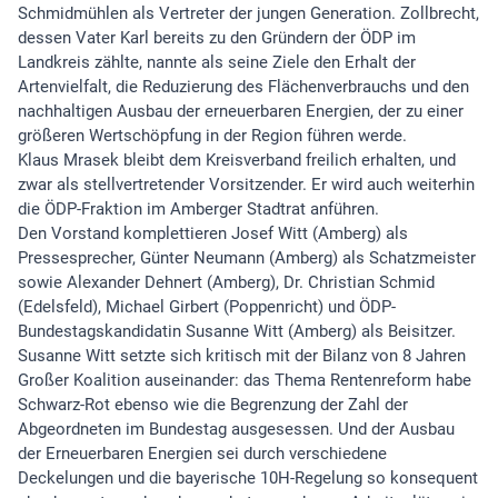
Schmidmühlen als Vertreter der jungen Generation. Zollbrecht,
dessen Vater Karl bereits zu den Gründern der ÖDP im
Landkreis zählte, nannte als seine Ziele den Erhalt der
Artenvielfalt, die Reduzierung des Flächenverbrauchs und den
nachhaltigen Ausbau der erneuerbaren Energien, der zu einer
größeren Wertschöpfung in der Region führen werde.
Klaus Mrasek bleibt dem Kreisverband freilich erhalten, und
zwar als stellvertretender Vorsitzender. Er wird auch weiterhin
die ÖDP-Fraktion im Amberger Stadtrat anführen.
Den Vorstand komplettieren Josef Witt (Amberg) als
Pressesprecher, Günter Neumann (Amberg) als Schatzmeister
sowie Alexander Dehnert (Amberg), Dr. Christian Schmid
(Edelsfeld), Michael Girbert (Poppenricht) und ÖDP-
Bundestagskandidatin Susanne Witt (Amberg) als Beisitzer.
Susanne Witt setzte sich kritisch mit der Bilanz von 8 Jahren
Großer Koalition auseinander: das Thema Rentenreform habe
Schwarz-Rot ebenso wie die Begrenzung der Zahl der
Abgeordneten im Bundestag ausgesessen. Und der Ausbau
der Erneuerbaren Energien sei durch verschiedene
Deckelungen und die bayerische 10H-Regelung so konsequent