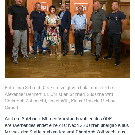
Foto:Lisa Schmid Das Foto zeigt von links nach rechts:
Alexander Dehnert, Dr. Christian Schmid, Susanne Witt,
Christoph Zollbrecht, Josef Witt, Klaus Mrasek, Michael
Girbert
Amberg-Sulzbach. Mit den Vorstandswahlen des ÖDP-
Kreisverbandes endet eine Ära: Nach 26 Jahren übergab Klaus
Mrasek den Staffelstab an Kreisrat Christoph Zollbrecht aus