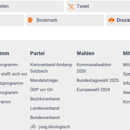
eilen
Tweet
Bookmark
Druc
amm
Partei
Wahlen
Mi
programm
Kreisverband Amberg-
Kommunalwahlen
Mit
Sulzbach
2026
stellt sich vor
Sp
Mandatsträger
Bundestagswahl 2025
tzprogramm
Inf
ÖDP vor Ort
Europawahl 2024
programm
Wer
Bezirksverband
gramm
Kon
Landesverband
Bundesverband
JÖ - jung.ökologisch