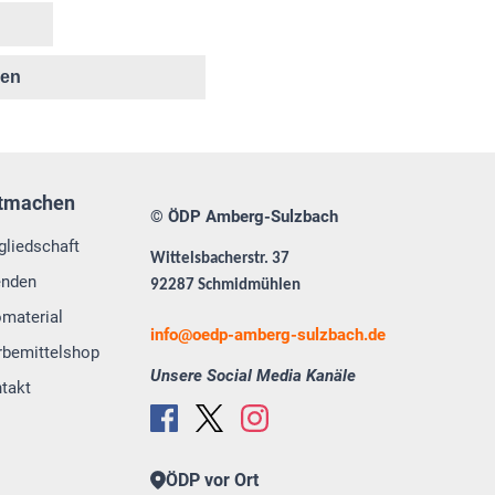
ken
tmachen
© ÖDP Amberg-Sulzbach
gliedschaft
Wittelsbacherstr. 37
enden
92287 Schmidmühlen
omaterial
info
oedp-amberg-sulzbach.de
bemittelshop
Unsere Social Media Kanäle
takt
ÖDP vor Ort