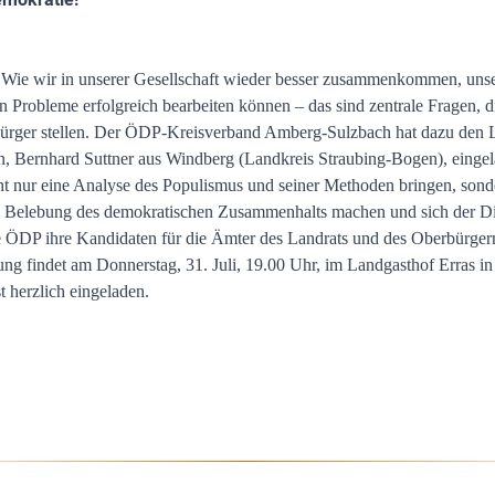
Wie wir in unserer Gesellschaft wieder besser zusammenkommen, uns
 Probleme erfolgreich bearbeiten können – das sind zentrale Fragen, di
ürger stellen. Der ÖDP-Kreisverband Amberg-Sulzbach hat dazu den 
n, Bernhard Suttner aus Windberg (Landkreis Straubing-Bogen), eingel
ht nur eine Analyse des Populismus und seiner Methoden bringen, sond
e Belebung des demokratischen Zusammenhalts machen und sich der Dis
e ÖDP ihre Kandidaten für die Ämter des Landrats und des Oberbürge
g findet am Donnerstag, 31. Juli, 19.00 Uhr, im Landgasthof Erras in 
t herzlich eingeladen.