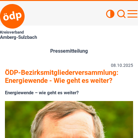
Kontrastan
Such
Haupt
Kreisverband
Amberg-Sulzbach
Pressemitteilung
08.10.2025
ÖDP-Bezirksmitgliederversammlung:
Energiewende - Wie geht es weiter?
Energiewende – wie geht es weiter?